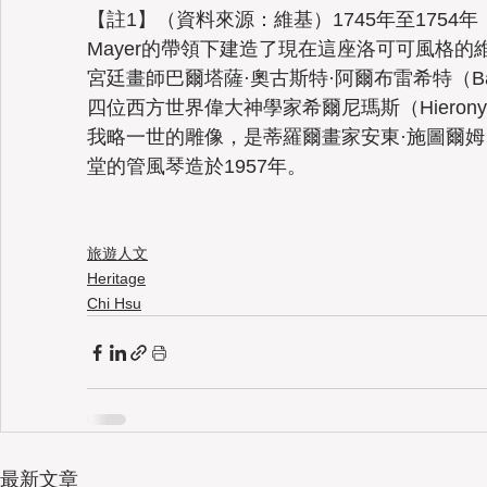
【註1】（資料來源：維基）1745年至1754年，齊默爾
Mayer的帶領下建造了現在這座
洛可可
風格的
宮廷畫師巴爾塔薩·奧古斯特·阿爾布雷希特（Balthas
四位西方世界偉大
神學家
希爾尼瑪斯（Hieron
我略一世
的雕像，是
蒂羅爾
畫家安東·施圖爾姆（
堂的
管風琴
造於1957年。
旅遊人文
Heritage
Chi Hsu
最新文章