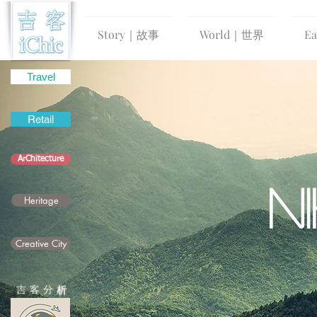
Story｜故事
World｜世界
E
Travel
Retail
ArChitecture
N
Heritage
Creative City
吉 客 分
析