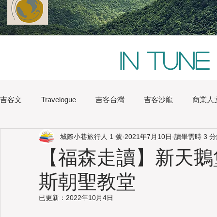
In tune
吉客文
Travelogue
吉客台灣
吉客沙龍
商業人
城際小巷旅行人 1 號
2021年7月10日
讀畢需時 3 
Chi Hsu
Water Lin
Australia
Boston
Chin
【福森走讀】新天鵝
斯朝聖教堂
Heritage
Hong Kong
Hsinchu
London
Na
已更新：
2022年10月4日
Japan
Kaohsiung
Shanghai
Sydney
Tai