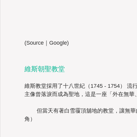
(Source｜Google) 
維斯朝聖教堂	
維斯教堂採用了十八世紀（1745 - 1754） 流
主像曾落淚而成為聖地，這是一座「外在無華
	但當天有著白雪䨱頂舖地的教堂，讓無華的外觀顯得無瑕脫俗。（亞洲人的視
角）