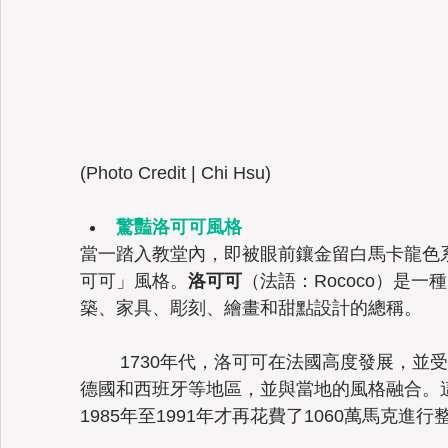
(Photo Credit | Chi Hsu) 
驚豔洛可可風格
當一踏入教堂內，即被眼前鑲金留白馬卡龍色
可可」風格。
洛可可
（法語：Rococo）是
築、家具、彫刻、繪畫和甜點設計的總稱。
1730年代，洛可可在法國高度發展，並
德國
和
西班牙
等地區，並與當地的風格融合。
1985年至1991年才再花費了1060萬馬克進行