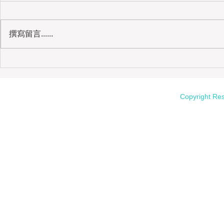
撰寫留言......
我的媽媽｜母校志工、健身房婆婆
Copyright Re