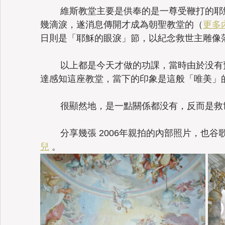
	維斯教堂主要是供奉的是一尊受鞭打的耶穌雕像，1738年當地農婦見證雕像流
幾滴淚，遂消息傳開才成為朝聖教堂的（
更多
日則是「耶穌的眼淚」節，以紀念救世主雕像
	以上都是今天才做的功課，當時由於没有預約導覽，没有解說？！只好自帶雷
達感知這座教堂，當下的印象是這般「唯美」
	很顯然地，是一點關係都没有，反而是
	分享幾張 2006年親拍的內部照片，也
兒
 。