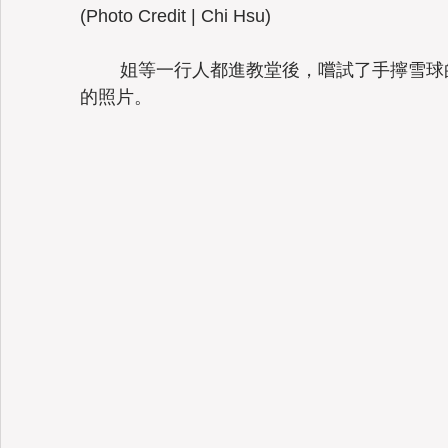
(Photo Credit | Chi Hsu) 
	姐等一行人都進教堂後，嚐試了手擰雪球的觸感，留下這張手還覺得冰冰涼涼
的照片。