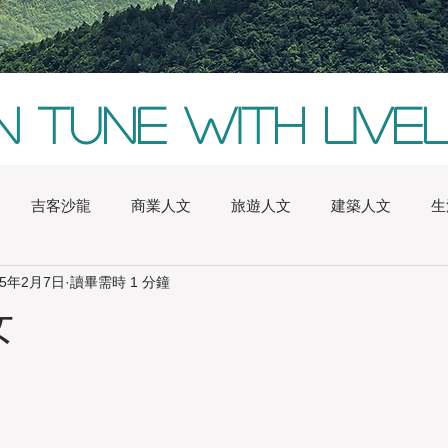
In tune with live
吉客沙龍
商業人文
旅遊人文
建築人文
生
15年2月7日
讀畢需時 1 分鐘
alia
Boston
China
Conversazione
Europe
女
inchu
London
Natures
New York
iChic Saloon
ghai
Sydney
Taichung
Tainan
Taipei
Taitu