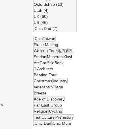
Oxfordshire
(13)
13 篇文章
Utah
(4)
4 篇文章
UK
(60)
60 篇文章
US
(46)
46 篇文章
iChic Dad
(7)
7 篇文章
iChicTaiwan
Place Making
Walking Tour
地方創生
Station
Museum
Xinyi
Art
Graffiti
eBook
J-Architect
Boating Tour
Christmas
Industry
Veterans Village
Breeze
Age of Discovery
位
Far East Group
Religion
Cycling
Tea Culture
Prehistory
iChic Dad
iChic Mum