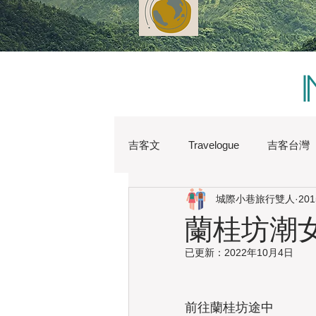
吉客文
Travelogue
吉客台灣
城際小巷旅行雙人
20
Chi Hsu
Water Lin
Austr
蘭桂坊潮
已更新：
2022年10月4日
Heritage
Hong Kong
Hs
前往蘭桂坊途中
Japan
Kaohsiung
Shan