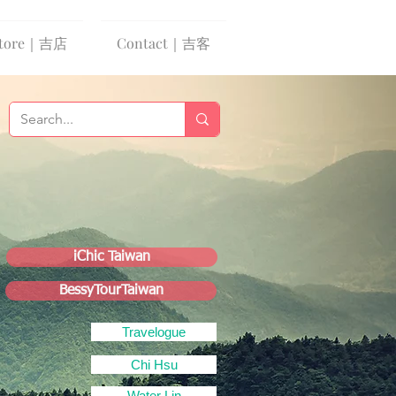
tore｜吉店
Contact｜吉客
iChic Taiwan
BessyTourTaiwan
Travelogue
Chi Hsu
Water Lin