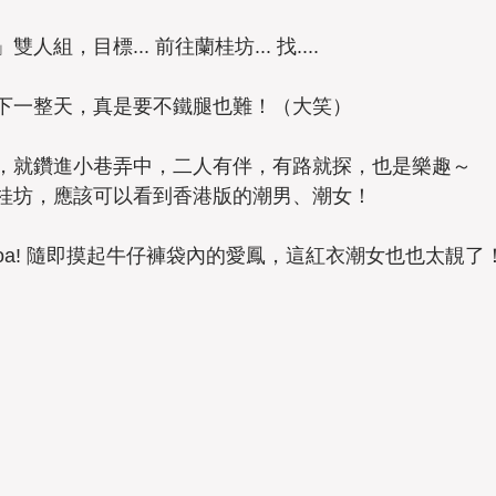
組，目標... 前往蘭桂坊... 找....
下一整天，真是要不鐵腿也難！（大笑）
，就鑽進小巷弄中，二人有伴，有路就探，也是樂趣～
桂坊，應該可以看到香港版的潮男、潮女！
hoa! 隨即摸起牛仔褲袋內的愛鳳，這紅衣潮女也也太靚了