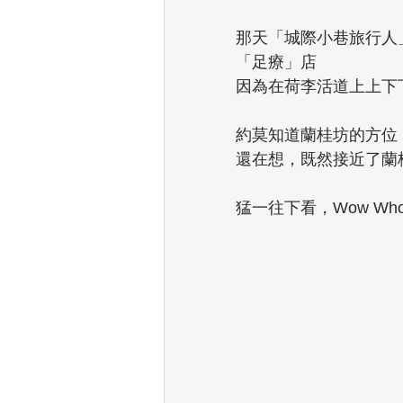
那天「城際小巷旅行人」雙人
「足療」店
Taiwan
因為在荷李活道上上下
約莫知道蘭桂坊的方位
還在想，既然接近了蘭
猛一往下看，Wow W