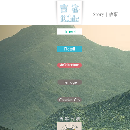
Story｜故事
Travel
Retail
ArChitecture
Heritage
Creative City
吉 客 分
析