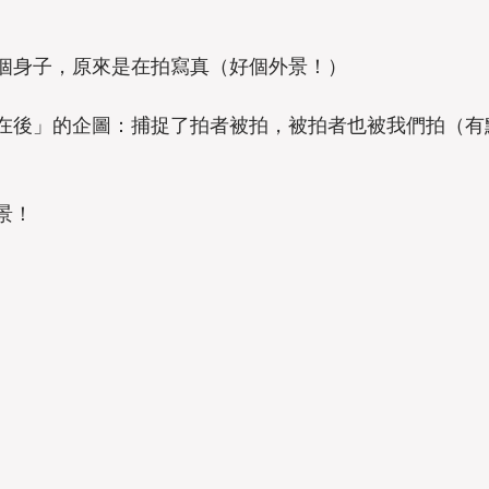
個身子，原來是在拍寫真（好個外景！）
在後」的企圖：捕捉了拍者被拍，被拍者也被我們拍（有
景！