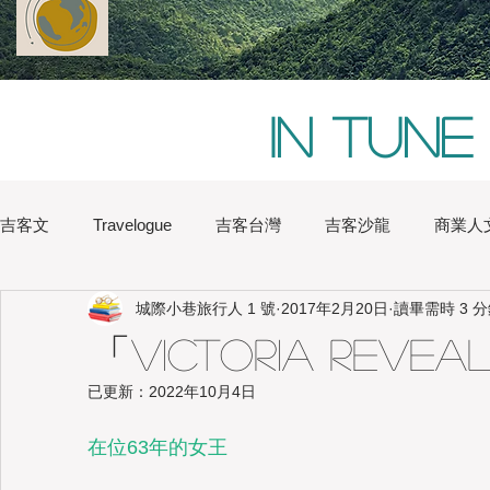
In tune
吉客文
Travelogue
吉客台灣
吉客沙龍
商業人
城際小巷旅行人 1 號
2017年2月20日
讀畢需時 3 
Chi Hsu
Water Lin
Australia
Boston
Chin
「Victoria Rev
已更新：
2022年10月4日
Heritage
Hong Kong
Hsinchu
London
Na
在位63年的女王
Japan
Kaohsiung
Shanghai
Sydney
Tai