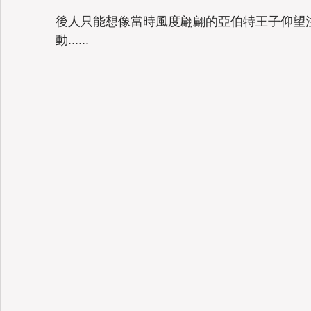
後人只能想像當時風度翩翩的亞伯特王子仰望
動...... 