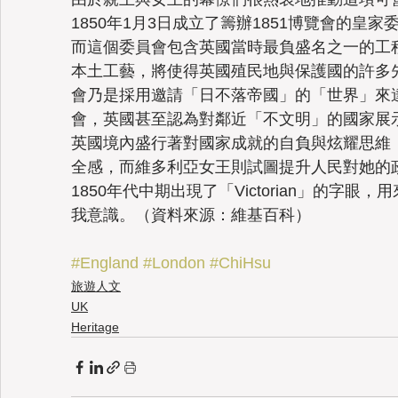
1850年1月3日成立了籌辦1851博覽會的
而這個委員會包含英國當時最負盛名之一的工
本土工藝，將使得英國殖民地與保護國的許多
會乃是採用邀請「日不落帝國」的「世界」來
會，英國甚至認為對鄰近「不文明」的國家展
英國境內盛行著對國家成就的自負與炫耀思維
全感，而維多利亞女王則試圖提升人民對她的
1850年代中期出現了「Victorian」的字
我意識。（資料來源：維基百科）
#England
#London
#ChiHsu
旅遊人文
UK
Heritage