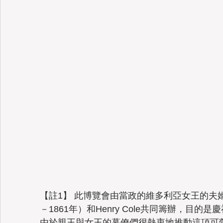
【註1】 此博覽會由當政的維多利亞女王的夫婿亞柏特親
－1861年）和Henry Cole共同籌辦，目
由於親王與女王的幕僚們很熱衷地推動這項可