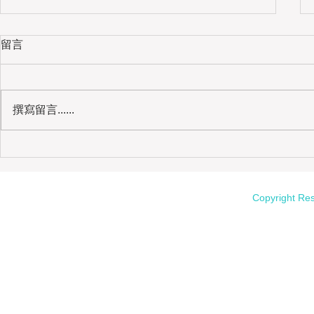
留言
撰寫留言......
我的媽媽｜母校志工、健身房婆婆
Copyright Re