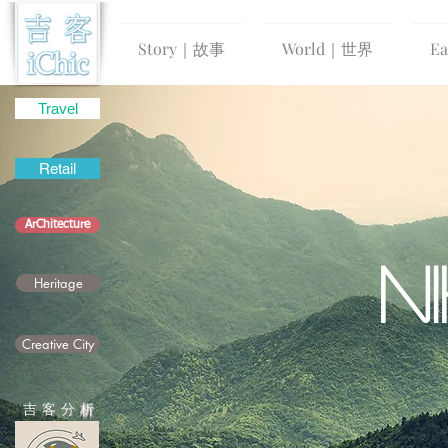
Story｜故事
World｜世界
E
Travel
Retail
ArChitecture
N
Heritage
Creative City
吉 客 分
析