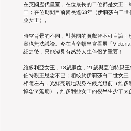
在英國歷代皇室，在位最長的二位都是女王：
王；在位期間目前皆長達63年（伊莉莎白二
亞女王）。
Taiwan
時空背景的不同，對英國的頁獻皆不可言諭；
實也無法議論。今在肯辛頓皇宮看展「Victoria
紹之後，只能淺見有感於人生伴侶的重要！
維多利亞女王，18歲繼位，21歲與亞伯特親王
伯特親王思念不已；相較於伊莉莎白二世女王，
相隨左右，光鮮亮麗地現身在鎂光燈前（維多
悼念至駕崩），維多利亞女王的後半生少了太