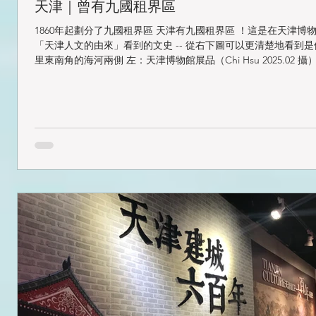
天津｜曾有九國租界區
1860年起劃分了九國租界區 天津有九國租界區 ！這是在天津博
「天津人文的由來」看到的文史 -- 從右下圖可以更清楚地看到是位在老城
里東南角的海河兩側 左：天津博物館展品（Chi Hsu 2025.02 攝
360百科...