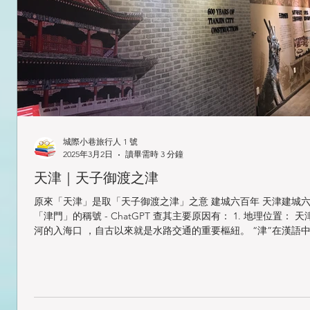
城際小巷旅行人 1 號
2025年3月2日
讀畢需時 3 分鐘
天津｜天子御渡之津
原來「天津」是取「天子御渡之津」之意 建城六百年 天津建城
「津門」的稱號 - ChatGPT 查其主要原因有： 1. 地理位置： 
河的入海口 ，自古以來就是水路交通的重要樞紐。 “津”在漢語中
口” 或 “港口”，而 “門” 則象徵著門戶或入口...