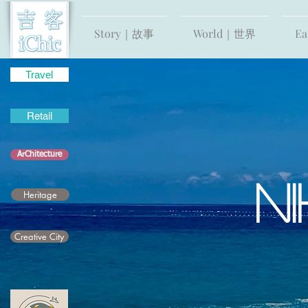
Story｜故事
World｜世界
E
Travel
Retail
ArChitecture
N
Heritage
Creative City