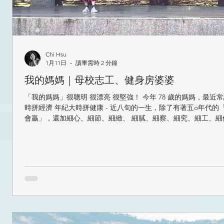
Chi Hsu
1月11日
讀畢需時 2 分鐘
我的媽媽｜母校志工、健身房婆婆
「我的媽媽」很聰明 很漂亮 很堅強！ 今年 78 歲的媽媽，最近
時拼經濟 年紀大時拼健康 - 近八旬的一生，除了有著五o年代的
會贏」，還加細心、細節、細緻、 細膩、細察、細究、細工、細
.... ！ 拼經濟時 - 開學前家庭電繡學號日不歇息地上工，讓每位學子們都穿
著字體秀麗的制服上學 拼健康時 - 認真定期上課超過 1000 次，是可爾姿
健身房奶奶級的活廣告 左營國小畢業 小學是媽媽唯一的教育機
時填媽媽教育程度時 - 小學畢），感恩知恩圖報的媽媽，不遺餘
母校志工活動 - 不管是校園美化、節慶活動、評鑑工作等，她都
與，邀我回她的母校看著她當年協助綠化的校園，媽媽沈浸在綠
長側拍的我，總是被召喚「來 幫我拍張照！」，隨側前後左右，
自然生動的畫面，是媽媽可以開心好幾天的事。 雖然只有小學畢業的她，
珍惜有教育機會及知識的可貴，愛惜書本的媽媽，從來不將有知
教性的紙本直接丟到垃圾筒，總是提及「惜字亭」的她，在有次