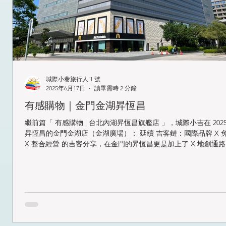
城際小巷旅行人 1 號
2025年6月17日
讀畢需時 2 分鐘
有感購物｜金門金湖昇恆昌
繼前篇「 有感購物 | 台北內湖昇恆昌旗艦店 」，城際小吉在 2025.
昇恆昌的金門金湖店（金湖廣場）： 延續 吉客鏈：國際品牌 X 免稅購物
X 整合經營 的吉客分享，在金門的昇恆昌更是加上了 X 地創通路 X 離島經
濟 X 穩定就業 的亮點。 金門金湖店...