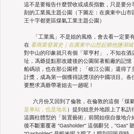
這不是要報告什麼營收或成長指數，只是要分享
刻的工業風主題公園（下圖左：在廣東中山市
王十字都更區煤氣工業主題公園）
Taiwan
      「工業風」不是姐的風格，會去看一定要有推薦人的，在中山就是馮爺囉（馮爺
在 
看商業發展史｜在廣東中山想起猶他鹽湖城
對中山的印象就只有個「翠亨村」，不知在酒
址，馮爺提點那改建後的公園留著船廠的記憶
船碼頭，也在那公園裡；「岐江公園」還得了美
計獎，成為第一個獲得該獎項的中國項目。各
要懇求馮爺帶著姐去一趟呢！
      六月份又回到了倫敦，在倫敦的這個
是車站，也是地名
）提到姐意外地跟上了私訪
這圓柱體型的「裝置藝術」前開始很自傲地介
後不斷重覆著 "Gasholder" 這個辭兒，"Gas" 聽
"Gasholder" 是蝦米呢？矇了！矇到回民宿時，一