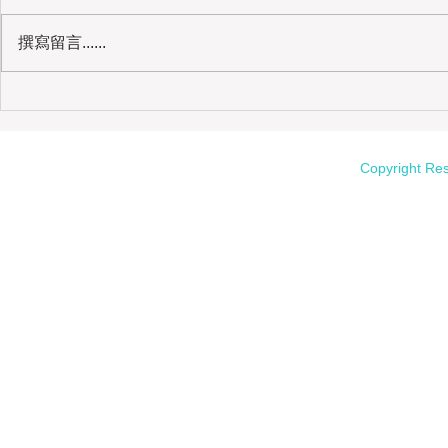
撰寫留言......
我的媽媽｜母校志工、健身房婆婆
Copyright Re