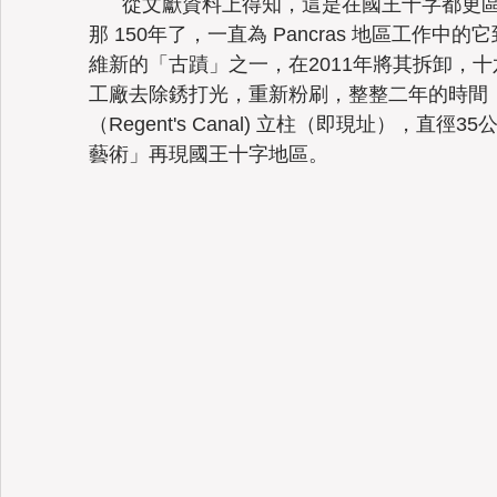
      從文獻資料上得知，這是在國王十字都更區中編號「八」的煤氣鼓，已經矗立在
那 150年了，一直為 Pancras 地區工作中
維新的「古蹟」之一，在2011年將其拆卸，
工廠去除銹打光，重新粉刷，整整二年的時間，
（Regent's Canal) 立柱（即現址），直
藝術」再現國王十字地區。