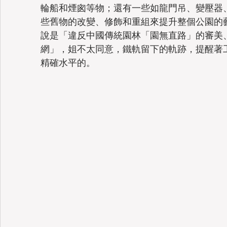
輪船和煙囪等物；還有一些如龍門吊、變壓器
些舊物的改變、修飾和重組來提升整個公園的
說是「違反中國傳統園林「園無直路」的審美
網」，姐不太同意，鐵軌留下的軌跡，提醒著
精確水平的。