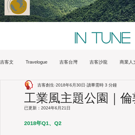
In tune
吉客文
Travelogue
吉客台灣
吉客沙龍
商業人
吉客創生
2018年6月30日
讀畢需時 3 分鐘
Chi Hsu
Water Lin
Australia
Boston
Chin
工業風主題公園｜倫
已更新：
2024年6月21日
Heritage
Hong Kong
Hsinchu
London
Na
2018年Q1、Q2 
Japan
Kaohsiung
Shanghai
Sydney
Tai