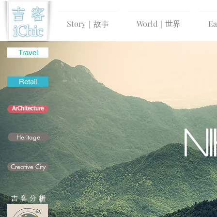
Story｜故事
World｜世界
E
Travel
Retail
ArChitecture
N
Heritage
Creative City
吉 客 分
析