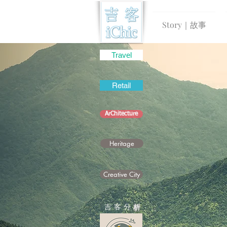
Story｜故事
Travel
Retail
ArChitecture
Heritage
Creative City
吉 客 分
析