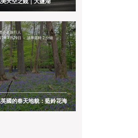
北美天空之鏡｜大鹽湖
際小巷旅行人
017年4月29日
讀畢需時 2 分鐘
親英國的春天地貌：藍鈴花海