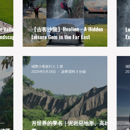
Taiwan
【吉客沙龍】Hualien - A Hidden
t Valley |
Lo
andscape
Leisure Gem in the Far East
Ex
城際小巷旅行人 1 號
城
2020年5月18日
讀畢需時 3 分鐘
2
月世界的學名｜泥岩惡地形。高雄田