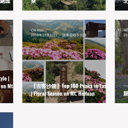
總匯
寮
城
Chi Hsu
2019年10月10日
讀畢需時 5 分鐘
2
le |
【吉客沙龍】Top 100 Peaks in Taiwan
 on Mt.
| Floral Season on Mt. HeHuan