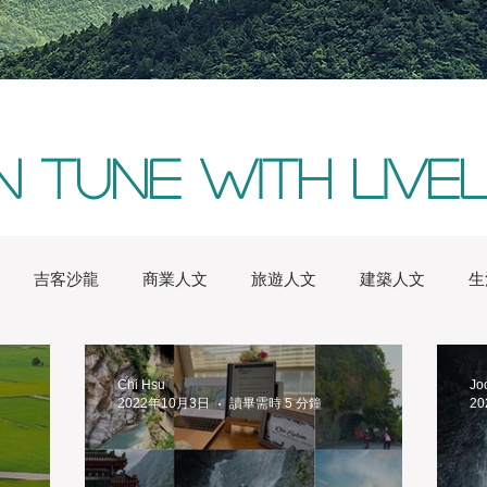
In tune with live
吉客沙龍
商業人文
旅遊人文
建築人文
生
ton
China
Conversazione
Europe
Heritage
Chi Hsu
Jo
2022年10月3日
讀畢需時 5 分鐘
2
ork
iChic Saloon
Japan
Kaohsiung
Shanghai