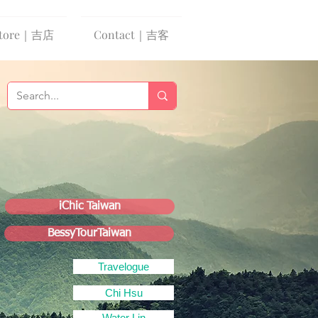
tore｜吉店
Contact｜吉客
iChic Taiwan
BessyTourTaiwan
Travelogue
Chi Hsu
Water Lin