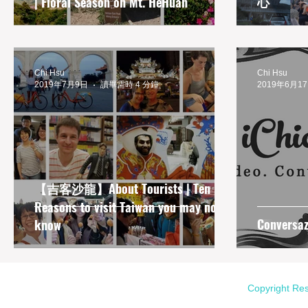
心
| Floral Season on Mt. HeHuan
Chi Hsu
Chi Hsu
2019年7月9日
讀畢需時 4 分鐘
2019年6月1
【吉客沙龍】About Tourists | Ten
Reasons to visit Taiwan you may not
Convers
know
Copyright Re