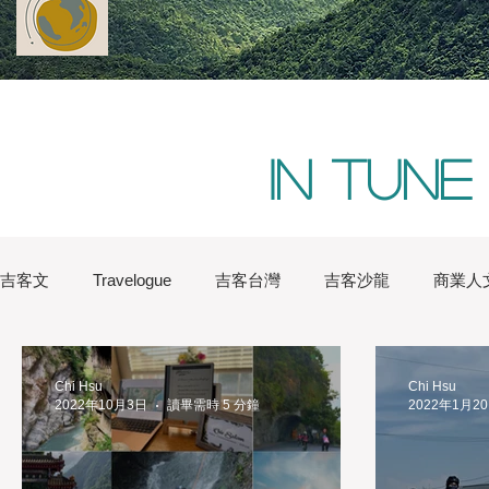
In tune
吉客文
Travelogue
吉客台灣
吉客沙龍
商業人
Water Lin
Australia
Boston
China
Conver
Chi Hsu
Chi Hsu
2022年10月3日
讀畢需時 5 分鐘
2022年1月2
London
Natures
New York
iChic Saloon