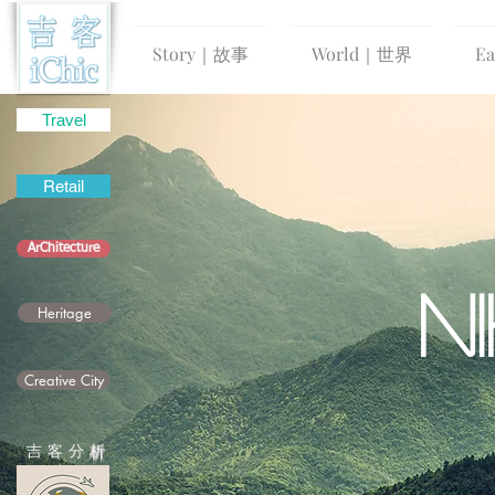
Story｜故事
World｜世界
E
Travel
Retail
ArChitecture
N
Heritage
Creative City
吉 客 分
析