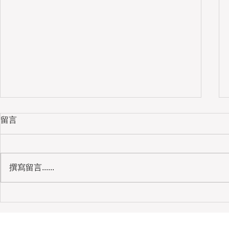
留言
撰寫留言......
我的媽媽｜母校志工、健身房婆婆