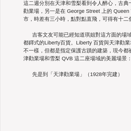
這二週分別在天津和雪梨看到令人醉心，古典
勸業場，另一是在 George Street 上的 Queen Vi
市，時差有三小時，點對點直飛，可得有十二
Taiwan
      吉客文友可能已經知道琪姐對這方面的場域是很有興趣的，之前曾介紹過倫敦新
都鐸式的Liberty百貨。Liberty 百貨與天
不一樣，但都是指定保護古蹟的建築，現今都
津勸業場和雪梨 QVB 這二座場域的美麗場景
      先是到「天津勸業場」（1928年完建）