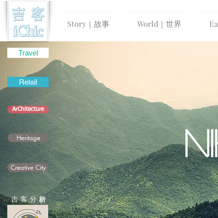
Story｜故事
World｜世界
E
Travel
Retail
ArChitecture
N
Heritage
Creative City
吉 客 分
析