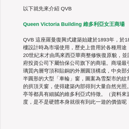
以下就先來介紹 QVB  
Queen Victoria Building 維多利亞女王商場
QVB 這座羅曼復興式建築始建於1893年，於18
樓設計時為市場使用，歷史上曾用於各種用途
20世紀末才由馬來西亞華商整修恢復原貌，
府投資公司下屬怡保公司旗下的商場。商場最
璃質內層穹頂和貼銅的外層圓頂構成，中央部
半圓形的大型「車輪」窗，圖案為雪梨市的紋
的拱頂天窗，使得建築內部得到大量自然光照
亭等都具有細膩的維多利亞式特徵。（資料來
度，是不是硬體本身就很有到此一遊的價值呢