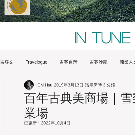
In tune
吉客文
Travelogue
吉客台灣
吉客沙龍
商業人
Chi Hsu
2019年3月13日
讀畢需時 3 分鐘
Chi Hsu
Water Lin
Australia
Boston
Chin
百年古典美商場｜雪
業場
Heritage
Hong Kong
Hsinchu
London
Na
已更新：
2022年10月4日
Japan
Kaohsiung
Shanghai
Sydney
Tai