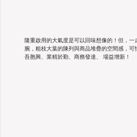
隆重啟用的大氣度是可以回味想像的！但，一
腕，粗枝大葉的陳列與商品堆疊的空間感，可
吾胞興、業精於勤、商務發達、 場益增新！ 