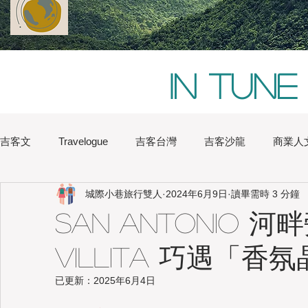
In tune
吉客文
Travelogue
吉客台灣
吉客沙龍
商業人
城際小巷旅行雙人
2024年6月9日
讀畢需時 3 分鐘
Chi Hsu
Water Lin
Australia
Boston
Chin
San Antonio 
Villita 巧遇「香
Heritage
Hong Kong
Hsinchu
London
Na
已更新：
2025年6月4日
Japan
Kaohsiung
Shanghai
Sydney
Tai