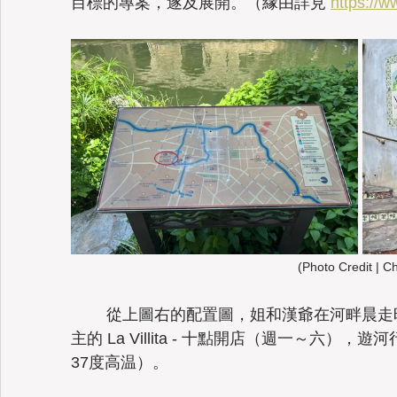
目標的專案，遂及展開。（緣由詳見 
https://w
(Photo Credit | C
	從上圖右的配置圖，姐和漢爺在河畔晨走時，看到這處以藝廊及手工藝品店為
主的 La Villita - 十點開店（週一～六
37度高温）。