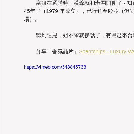
	當姐在選購時，漢爺就和老闆開聊了 - 知
45年了（1979 年成立），已行銷至歐亞（但
場）。
	聽到這兒，姐不禁就接話了，有興趣來台
	分享「香氛晶片」
Scentchips - Luxury W
https://vimeo.com/348845733