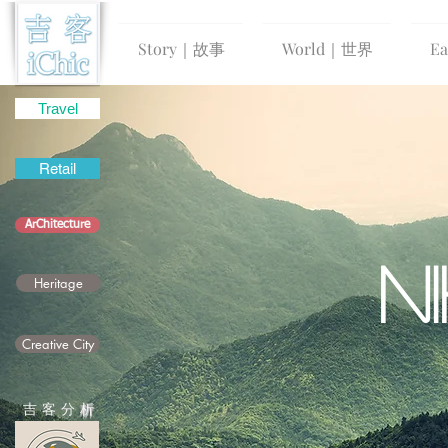
Story｜故事
World｜世界
E
Travel
Retail
ArChitecture
N
Heritage
Creative City
吉 客 分
析