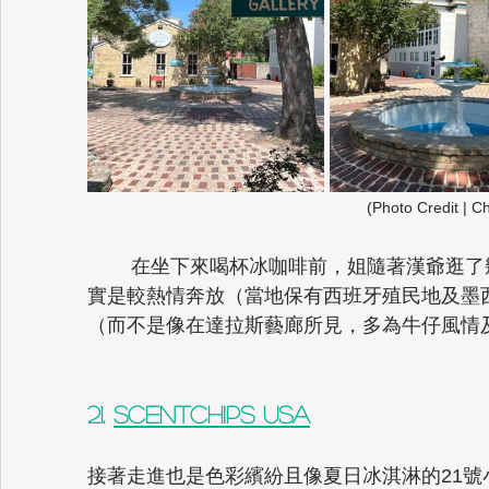
(Photo Credit | C
	在坐下來喝杯冰咖啡前，姐隨著漢爺逛了幾家藝廊，看了當地的畫風印象，確
實是較熱情奔放（當地保有西班牙殖民地及墨
（而不是像在達拉斯藝廊所見，多為牛仔風情
21. 
Scentchips USA
接著走進也是色彩繽紛且像夏日冰淇淋的21