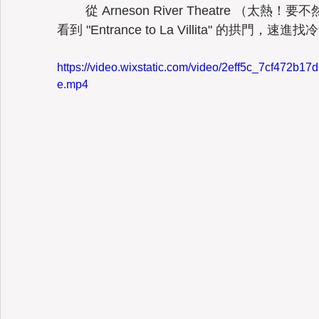
	從 
Arneson River Theatre （
看到 "Entrance to La Villita" 的拱門，速
https://video.wixstatic.com/video/2eff5c_7cf472b
e.mp4