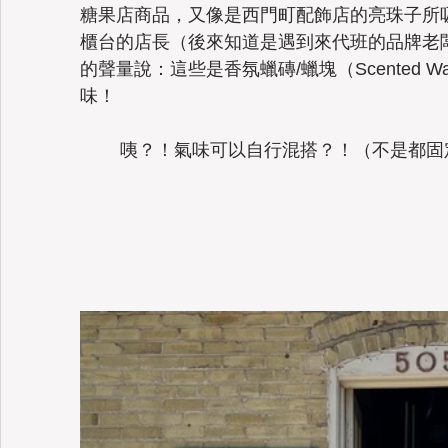
糖果店商品，又像是西門町配飾店的亮珠子所
櫃台的店長（後來知道是遇到來代班的品牌老
的聲量說：這些是香氛蠟磚/蠟塊（Scented W
味！
	咦？！氣味可以自行混搭？！（不是都