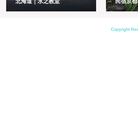
北海道｜水之教堂
民宿京都
Copyright Re