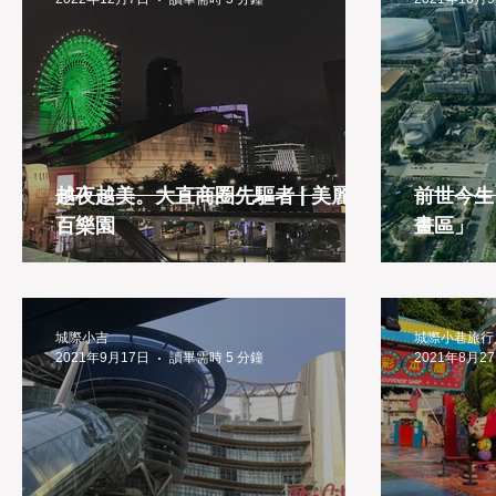
越夜越美。大直商圈先驅者 | 美麗華
前世今生
百樂園
畫區」
城際小吉
城際小巷旅行
2021年9月17日
讀畢需時 5 分鐘
2021年8月2