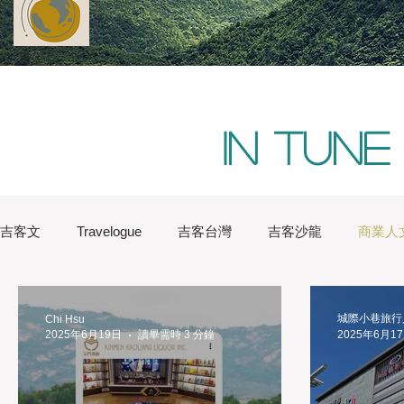
In tune
吉客文
Travelogue
吉客台灣
吉客沙龍
商業人
Water Lin
Australia
Boston
China
Conver
城際小巷旅行人
Chi Hsu
2025年6月19日
讀畢需時 3 分鐘
2025年6月1
London
Natures
New York
iChic Saloon