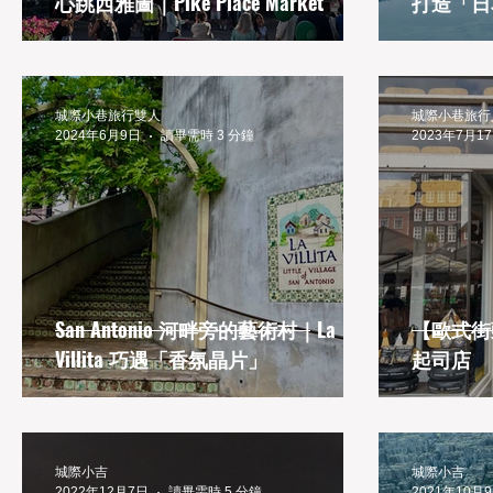
心跳西雅圖｜Pike Place Market
打造「日
城際小巷旅行雙人
城際小巷旅行人
2024年6月9日
讀畢需時 3 分鐘
2023年7月1
San Antonio 河畔旁的藝術村｜La
【歐式街
Villita 巧遇「香氛晶片」
起司店
城際小吉
城際小吉
2022年12月7日
讀畢需時 5 分鐘
2021年10月