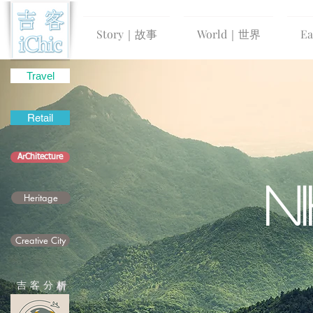
Story｜故事
World｜世界
E
Travel
Retail
ArChitecture
N
Heritage
Creative City
吉 客 分
析