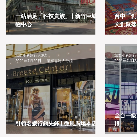
一站滿足「科技貴族」 | 新竹巨城購
台中「創
物中心
文創聚落
城際小巷旅行人3號
城際小巷旅行
2021年7月29日
讀畢需時 5 分鐘
2021年7月1
全台一級商
引領名媛行銷先鋒 | 微風廣場本店
19