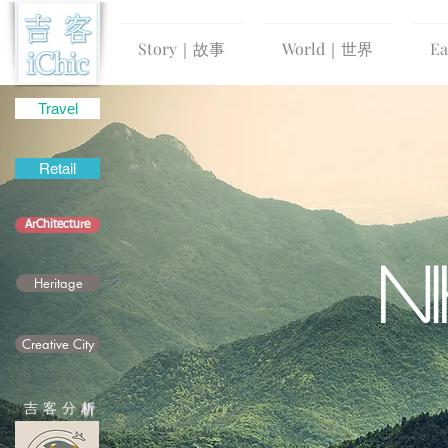
Story｜故事
World｜世界
E
Travel
Retail
ArChitecture
N
Heritage
Creative City
吉 客 分
析