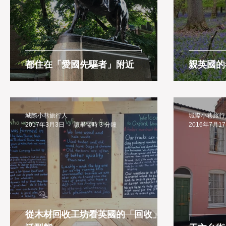
Tainan
Taipei
Taitung
Taiwan
都住在「愛國先驅者」附近
親英國的
城際小巷旅行人
城際小巷旅行
2017年3月3日
讀畢需時 3 分鐘
2016年7月1
從木材回收工坊看英國的「回收」生