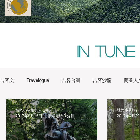
In tune
吉客文
Travelogue
吉客台灣
吉客沙龍
商業人
Water Lin
Australia
Boston
China
Conver
城際小巷旅行人 1 號
城際小巷旅行
2017年8月16日
讀畢需時 3 分鐘
2017年4月2
London
Natures
New York
iChic Saloon